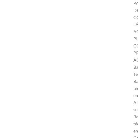
P
D
C
L
A
P
C
P
A
Ba
Té
Ba
té
en
Al
su
Ba
té
en
Co