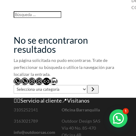
De
C
No se encontraron
resultados
La página solicitada no pudo encontrarse. Trate de
perfeccionar su búsqueda o utilice la navegación para
localizar la entrada.
WhatsApp
WhatsApp
Outdoordsg
Outdoordsg.muebles
Link
LinkedIn
S
e
🙋‍♀️Servicio al cliente
📍Visítanos
l
e
3105252141
Oficina Barranquilla
1
c
3163021789
Outdoor Design SAS
c
Vía 40 No. 85-470
i
info@outdoorsas.com
Oficina 4B