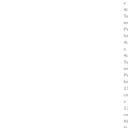
x
4
Tu
en
P
fo
4
x
4
Tu
en
P
fo
2.
c
x
2.
c
A
S