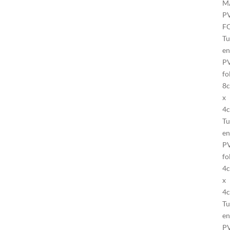
M
P
F
Tu
en
P
fo
8
x
4
Tu
en
P
fo
4
x
4
Tu
en
P