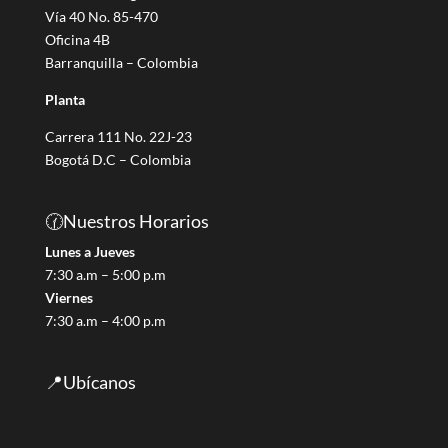
g
Vía 40 No. 85-470
o
Oficina 4B
r
Barranquilla – Colombia
í
Planta
a
Carrera 111 No. 22J-23
Bogotá D.C – Colombia
🕜Nuestros Horarios
Lunes a Jueves
7:30 a.m – 5:00 p.m
Viernes
7:30 a.m – 4:00 p.m
📍Ubícanos