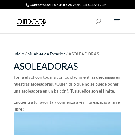
Contáctanos: +57 310 525 2141 - 316 302 1789
Inicio
/
Muebles de Exterior
/ ASOLEADORAS
ASOLEADORAS
Toma el sol con toda la comodidad mientras
descansas
en
nuestras
asoleadoras
, ¿Quién dijo que no se puede poner
una asoleadora en un balcón?.
Tus sueños son el límite.
Encuentra tu favorita y comienza a
vivir tu espacio al aire
libre!