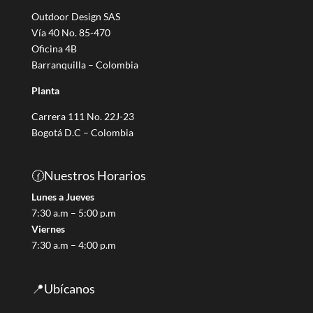
e
Outdoor Design SAS
g
Vía 40 No. 85-470
o
Oficina 4B
r
Barranquilla – Colombia
í
Planta
a
Carrera 111 No. 22J-23
Bogotá D.C – Colombia
🕜Nuestros Horarios
Lunes a Jueves
7:30 a.m – 5:00 p.m
Viernes
7:30 a.m – 4:00 p.m
📍Ubícanos