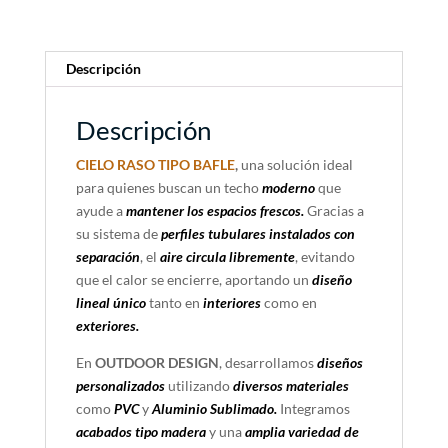
n
a
t
Descripción
i
v
Descripción
e
:
CIELO RASO TIPO BAFLE
,
una solución ideal
para quienes buscan un techo
moderno
que
ayude a
mantener los espacios frescos.
Gracias a
su sistema de
perfiles tubulares instalados con
separación
, el
aire circula libremente
, evitando
que el calor se encierre, aportando un
diseño
lineal único
tanto en
interiores
como en
exteriores.
En
OUTDOOR DESIGN
, desarrollamos
diseños
personalizados
utilizando
diversos materiales
como
PVC
y
Aluminio Sublimado.
Integramos
acabados tipo madera
y una
amplia variedad de