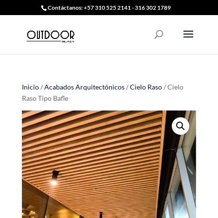
Contáctanos: +57 310 525 2141 - 316 302 1789
Inicio
/
Acabados Arquitectónicos
/
Cielo Raso
/ Cielo
Raso Tipo Bafle