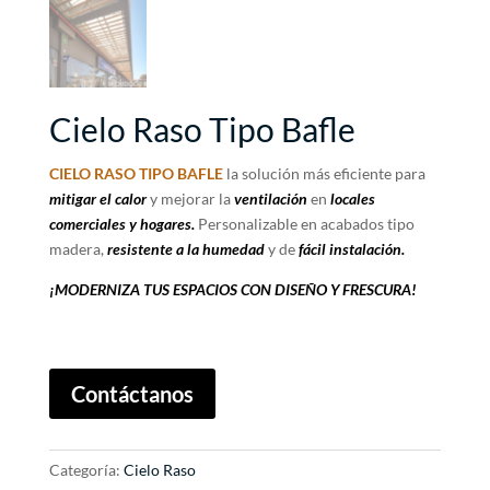
Cielo Raso Tipo Bafle
CIELO RASO TIPO BAFLE
la solución más eficiente para
mitigar el calor
y mejorar la
ventilación
en
locales
comerciales y hogares.
Personalizable en acabados tipo
madera,
resistente a la humedad
y de
fácil instalación.
¡MODERNIZA TUS ESPACIOS CON DISEÑO Y FRESCURA!
A
Contáctanos
l
t
e
Categoría:
Cielo Raso
r