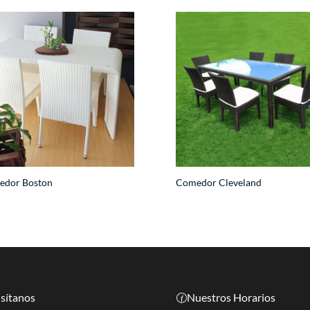
edor Boston
Comedor Cleveland
sítanos
🕜Nuestros Horarios