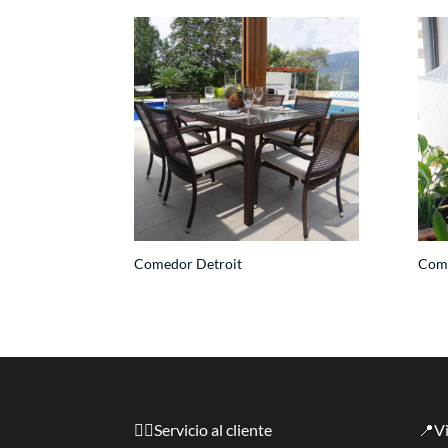
Comedor Detroit
Com
🙋‍♀️Servicio al cliente
📍Vi