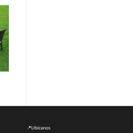
📍Ubícanos