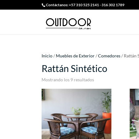
Contáctanos: +57 310 525 2141 - 316 302 1789
Inicio
/
Muebles de Exterior
/
Comedores
/ Rattán 
Rattán Sintético
Ordenado
Mostrando los 9 resultados
por
precio:
alto
a
bajo