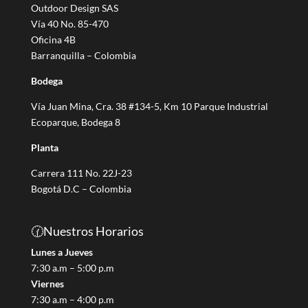
e
Outdoor Design SAS
g
Vía 40 No. 85-470
o
Oficina 4B
r
Barranquilla – Colombia
í
Bodega
a
Vía Juan Mina, Cra. 38 #134-5, Km 10 Parque Industrial
Ecoparque, Bodega 8
Planta
Carrera 111 No. 22J-23
Bogotá D.C – Colombia
🕜Nuestros Horarios
Lunes a Jueves
7:30 a.m – 5:00 p.m
Viernes
7:30 a.m – 4:00 p.m