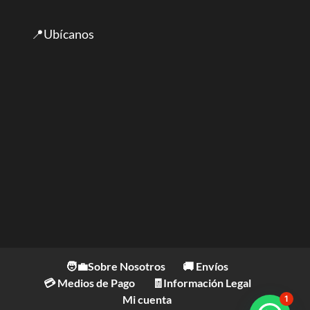
📍Ubícanos
🧑‍💼Sobre Nosotros
🚚 Envíos
💳 Medios de Pago
🧾Información Legal
Mi cuenta
1