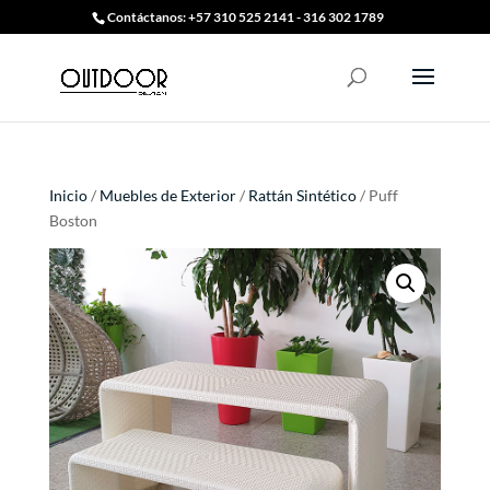
Contáctanos: +57 310 525 2141 - 316 302 1789
Inicio
/
Muebles de Exterior
/
Rattán Sintético
/ Puff
Boston