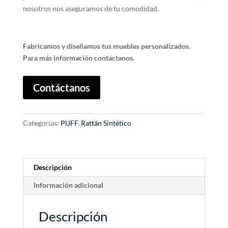
nosotros nos aseguramos de tu comodidad.
Fabricamos y diseñamos tus muebles personalizados.
Para más información contáctanos.
A
Contáctanos
l
t
e
Categorías:
PUFF
,
Rattán Sintético
r
n
a
t
Descripción
i
Información adicional
v
e
:
Descripción