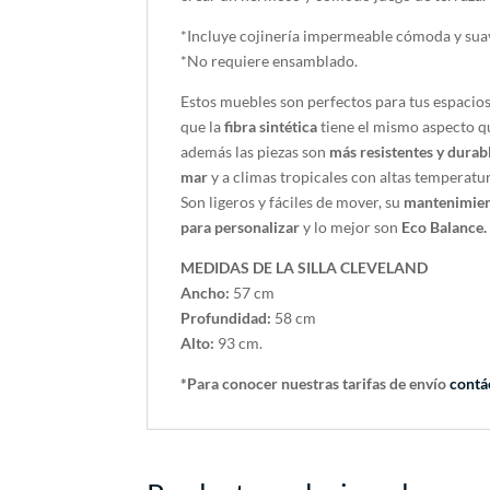
*Incluye cojinería impermeable cómoda y suave
*No requiere ensamblado.
Estos muebles son perfectos para tus espacio
que la
fibra sintética
tiene el mismo aspecto qu
además las piezas son
más resistentes y durab
mar
y a climas tropicales con altas temperatu
Son ligeros y fáciles de mover, su
mantenimien
para personalizar
y lo mejor son
Eco Balance.
MEDIDAS DE LA SILLA CLEVELAND
Ancho:
57 cm
Profundidad:
58 cm
Alto:
93 cm.
*Para conocer nuestras tarifas de envío
contá