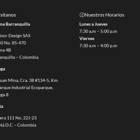
sítanos
🕜Nuestros Horarios
ina Barranquilla
Lunes a Jueves
7:30 a.m – 5:00 p.m
oor Design SAS
Viernes
40 No. 85-470
7:30 a.m – 4:00 p.m
ina 4B
anquilla – Colombia
ega
Juan Mina, Cra. 38 #134-5, Km
arque Industrial Ecoparque,
ga 8
ta
era 111 No. 22J-23
tá D.C – Colombia