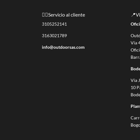
🙋‍♀️Servicio al cliente
📍Vi
3105252141
Ofic
3163021789
Outd
Vía 
info@outdoorsas.com
Ofic
Barr
Bod
Vía 
10 P
Bode
Plan
Carr
Bogo