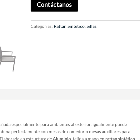
A
Contáctanos
l
t
e
Categorías:
Rattán Sintético
,
Sillas
r
n
a
t
i
v
e
:
señada especialmente para ambientes al exterior, igualmente puede
 Combina perfectamente con mesas de comedor o mesas auxiliares para
Elaborada en estructura de
Aluminio,
tejida a mano en
rattan sintético.