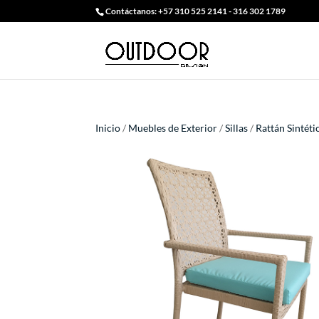
Contáctanos: +57 310 525 2141 - 316 302 1789
Inicio
/
Muebles de Exterior
/
Sillas
/
Rattán Sintéti