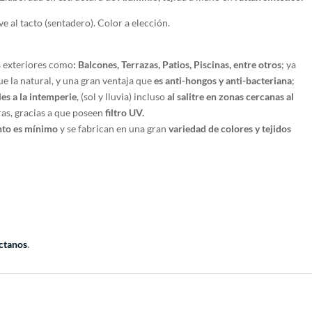
 al tacto (sentadero). Color a elección.
s exteriores como
: Balcones, Terrazas, Patios, Piscinas, entre otros
; ya
e la natural, y una gran ventaja que
es anti-hongos y anti-bacteriana
;
les a la intemperie
, (sol y lluvia) incluso
al salitre en zonas cercanas al
ras, gracias a que poseen
filtro UV.
to es mínimo
y se fabrican en una gran
variedad de colores y tejidos
ctanos
.