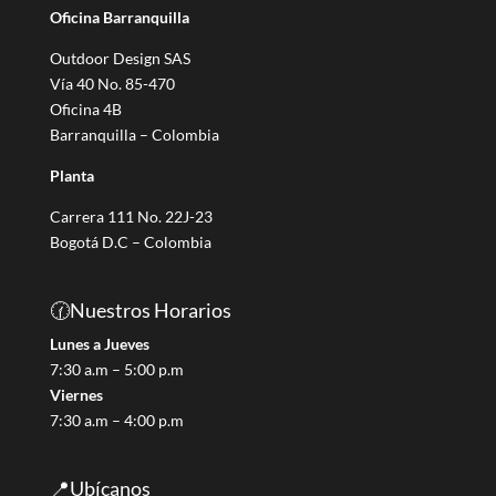
Oficina Barranquilla
t
e
Outdoor Design SAS
g
Vía 40 No. 85-470
o
Oficina 4B
r
Barranquilla – Colombia
í
Planta
a
Carrera 111 No. 22J-23
Bogotá D.C – Colombia
🕜Nuestros Horarios
Lunes a Jueves
7:30 a.m – 5:00 p.m
Viernes
7:30 a.m – 4:00 p.m
📍Ubícanos