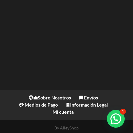
🧑‍💼Sobre Nosotros
🚚 Envíos
💳 Medios de Pago
🧾Información Legal
Mi cuenta
1
By AlleyShop