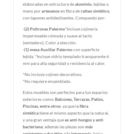
elaboradas en estructura de
aluminio,
tejidas a
mano por
artesanos
en fibra de
rattan sintético,
con tapones antideslizantes. Compuesto por:
-(2) Poltronas Palermo
*Incluye cojinería
impermeable cómoda y suave al tacto
(sentadero). Color a elección.
-(1) mesa Auxiliar Palermo
con superficie
tejida. *Incluye vidrio templado transparente 6
mm para alta seguridad y resistencia al calor.
*No incluye cojines decorativos.
*No requiere ensamblado.
Estos muebles son perfectos para tus espacios
exteriores como
: Balcones, Terrazas, Patios,
Piscinas, entre otros
; ya que la
fibra
sintética
tiene el mismo aspecto que la natural,
y una gran ventaja que
es anti-hongos y anti-
bacteriana
; además las piezas son
más
resistentes y durables a la intemperie
, (sol y