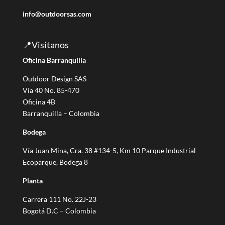
u
info@outdoorsas.com
n
a
c
📍Visítanos
a
Oficina Barranquilla
t
e
Outdoor Design SAS
g
Vía 40 No. 85-470
o
Oficina 4B
r
Barranquilla – Colombia
í
Bodega
a
Vía Juan Mina, Cra. 38 #134-5, Km 10 Parque Industrial
Ecoparque, Bodega 8
Planta
Carrera 111 No. 22J-23
Bogotá D.C – Colombia