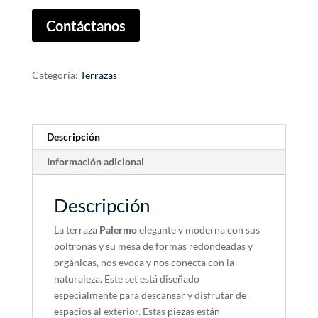
A
Contáctanos
l
t
e
Categoría:
Terrazas
r
n
a
t
Descripción
i
Información adicional
v
e
:
Descripción
La terraza
Palermo
elegante y moderna con sus
poltronas y su mesa de formas redondeadas y
orgánicas, nos evoca y nos conecta con la
naturaleza. Este set está diseñado
especialmente para descansar y disfrutar de
espacios al exterior. Estas piezas están